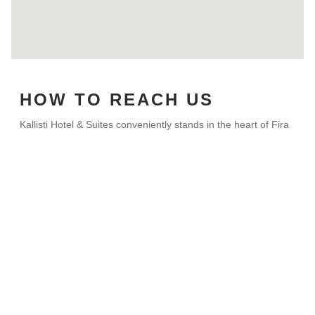
HOW TO REACH US
Kallisti Hotel & Suites conveniently stands in the heart of Fira
Town, the charming capital of Santorini Island, just few
minutes away from the stunning caldera rim, museums,
galleries, fine restaurants, the shopping center and nightlife.
The Hotel is 6 km from Santorini airport and Athinios port and
the famous black sandy beach is only 15 minutes away.
Whether you arrive at the port or the airport of Santorini you
can reach us by taxi or the local bus.
Please advise the timetable . Route Fira-Athinios Port (from
the port) and route Airport-Fira, change to route Fira-Perissa