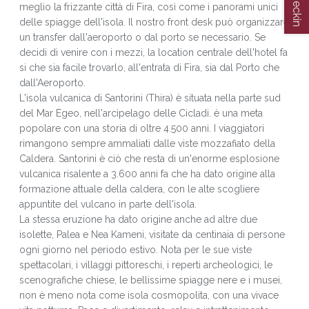
meglio la frizzante città di Fira, così come i panorami unici
delle spiagge dell'isola. Il nostro front desk può organizzare
un transfer dall'aeroporto o dal porto se necessario. Se
decidi di venire con i mezzi, la location centrale dell'hotel fa
si che sia facile trovarlo, all'entrata di Fira, sia dal Porto che
dall'Aeroporto.
L'isola vulcanica di Santorini (Thira) è situata nella parte sud
del Mar Egeo, nell'arcipelago delle Cicladi. è una meta
popolare con una storia di oltre 4.500 anni. I viaggiatori
rimangono sempre ammaliati dalle viste mozzafiato della
Caldera. Santorini è ciò che resta di un'enorme esplosione
vulcanica risalente a 3.600 anni fa che ha dato origine alla
formazione attuale della caldera, con le alte scogliere
appuntite del vulcano in parte dell'isola.
La stessa eruzione ha dato origine anche ad altre due
isolette, Palea e Nea Kameni, visitate da centinaia di persone
ogni giorno nel periodo estivo. Nota per le sue viste
spettacolari, i villaggi pittoreschi, i reperti archeologici, le
scenografiche chiese, le bellissime spiagge nere e i musei,
non è meno nota come isola cosmopolita, con una vivace